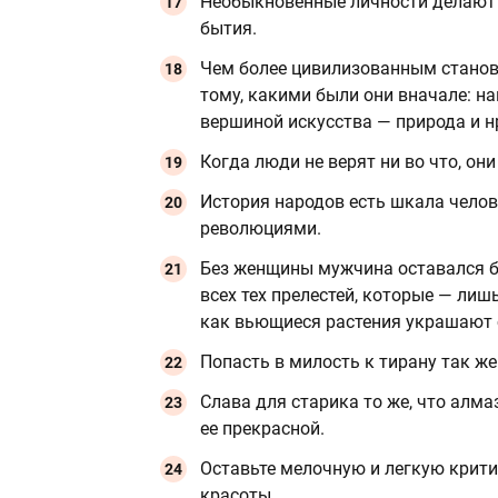
Необыкновенные личности делают ч
бытия.
Чем более цивилизованным станов
тому, какими были они вначале: н
вершиной искусства — природа и н
Когда люди не верят ни во что, они
История народов есть шкала челов
революциями.
Без женщины мужчина оставался б
всех тех прелестей, которые — ли
как вьющиеся растения украшают 
Попасть в милость к тирану так же 
Слава для старика то же, что алма
ее прекрасной.
Оставьте мелочную и легкую крити
красоты.