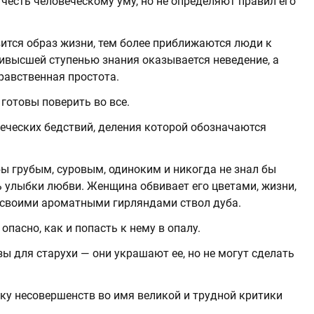
есть человеческому уму, но не определяют правил его
ится образ жизни, тем более приближаются люди к
аивысшей ступенью знания оказывается неведение, а
равственная простота.
 готовы поверить во все.
еческих бедствий, деления которой обозначаются
ы грубым, суровым, одиноким и никогда не знал бы
шь улыбки любви. Женщина обвивает его цветами, жизни,
своими ароматными гирляндами ствол дуба.
опасно, как и попасть к нему в опалу.
зы для старухи — они украшают ее, но не могут сделать
ку несовершенств во имя великой и трудной критики