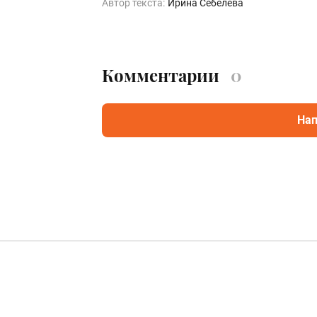
Автор текста:
Ирина Себелева
Комментарии
0
Нап