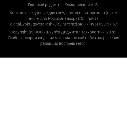
Главный редактор: Комаровская А. В.
Контактные данные для государственных органов (в том
числе, для Роскомнадзора): Эл. почта:
digital_vokrugsveta@shkulev.ru телефон: +7(495) 633-57-57
Copyright (с) ООО «Шкулёв Диджитал Технологии», 2026.
Любое воспроизведение материалов сайта без разрешения
редакции воспрещается.