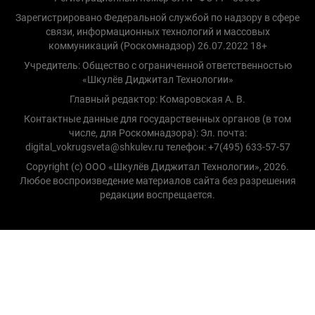
Зарегистрировано Федеральной службой по надзору в сфере
связи, информационных технологий и массовых
коммуникаций (Роскомнадзор) 26.07.2022 18+
Учредитель: Общество с ограниченной ответственностью
«Шкулёв Диджитал Технологии»
Главный редактор: Комаровская А. В.
Контактные данные для государственных органов (в том
числе, для Роскомнадзора): Эл. почта:
digital_vokrugsveta@shkulev.ru телефон: +7(495) 633-57-57
Copyright (с) ООО «Шкулёв Диджитал Технологии», 2026.
Любое воспроизведение материалов сайта без разрешения
редакции воспрещается.