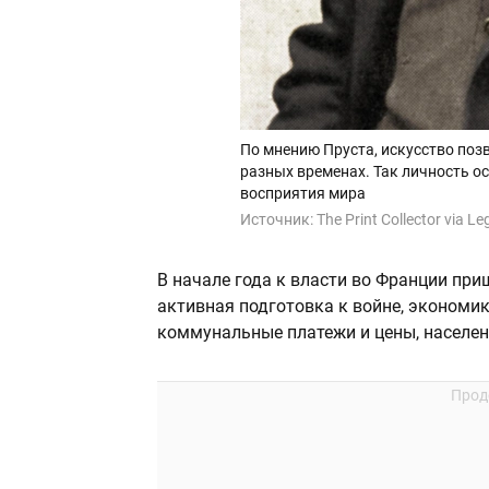
По мнению Пруста, искусство позв
разных временах. Так личность о
восприятия мира
Источник:
The Print Collector via L
В начале года к власти во Франции пр
активная подготовка к войне, экономи
коммунальные платежи и цены, населен