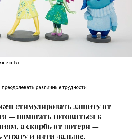
ide out»)
 преодолевать различные трудности.
лжен стимулировать защиту от
га — помогать готовиться к
иям, а скорбь от потери —
 утрату и идти дальше.