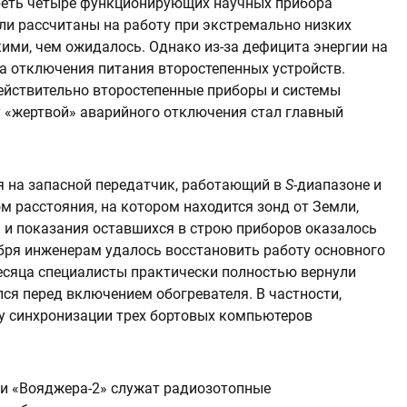
греть четыре функционирующих научных прибора
ли рассчитаны на работу при экстремально низких
кими, чем ожидалось. Однако из-за дефицита энергии на
а отключения питания второстепенных устройств.
действительно второстепенные приборы и системы
 «жертвой» аварийного отключения стал главный
я на запасной передатчик, работающий в
S-
диапазоне и
м расстояния, на котором находится зонд от Земли,
и и показания оставшихся в строю приборов оказалось
ября инженерам удалось восстановить работу основного
месяца специалисты практически полностью вернули
лся перед включением обогревателя. В частности,
у синхронизации трех бортовых компьютеров
 и «Вояджера-2» служат радиозотопные