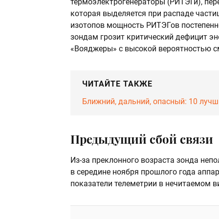
термоэлектрогенераторы (РИТЭГи), пе
которая выделяется при распаде частиц
изотопов мощность РИТЭГов постепенн
зондам грозит критический дефицит эне
«Вояджеры» с высокой вероятностью см
ЧИТАЙТЕ ТАКЖЕ
Ближний, дальний, опасный: 10 луч
Предыдущий сбой связи
Из-за преклонного возраста зонда непо
в середине ноября прошлого года аппа
показатели телеметрии в нечитаемом в