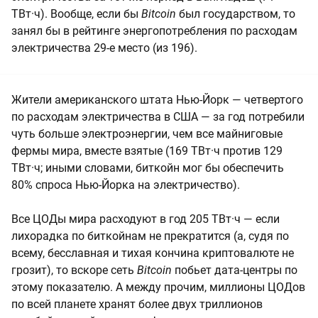
ТВт·ч). Вообще, если бы
Bitcoin
был государством, то
занял бы в рейтинге энергопотребления по расходам
электричества 29-е место (из 196).
Жители американского штата Нью-Йорк — четвертого
по расходам электричества в США — за год потребили
чуть больше электроэнергии, чем все майниговые
фермы мира, вместе взятые (169 ТВт·ч против 129
ТВт·ч; иными словами, биткойн мог бы обеспечить
80% спроса Нью-Йорка на электричество).
Все ЦОДы мира расходуют в год 205 ТВт·ч — если
лихорадка по биткойнам не прекратится (а, судя по
всему, бесславная и тихая кончина криптовалюте не
грозит), то вскоре сеть
Bitcoin
побьет дата-центры по
этому показателю. А между прочим, миллионы ЦОДов
по всей планете хранят более двух триллионов