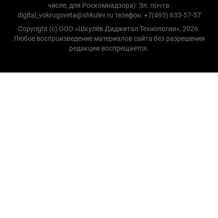
числе, для Роскомнадзора): Эл. почта:
digital_vokrugsveta@shkulev.ru телефон: +7(495) 633-57-57
Copyright (с) ООО «Шкулёв Диджитал Технологии», 2026.
Любое воспроизведение материалов сайта без разрешения
редакции воспрещается.