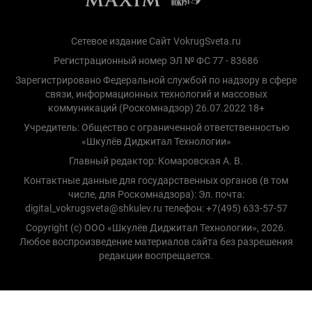
Сетевое издание Сайт VokrugSveta.ru
Регистрационный номер ЭЛ № ФС 77 - 83686
Зарегистрировано Федеральной службой по надзору в сфере
связи, информационных технологий и массовых
коммуникаций (Роскомнадзор) 26.07.2022 18+
Учредитель: Общество с ограниченной ответственностью
«Шкулёв Диджитал Технологии»
Главный редактор: Комаровская А. В.
Контактные данные для государственных органов (в том
числе, для Роскомнадзора): Эл. почта:
digital_vokrugsveta@shkulev.ru телефон: +7(495) 633-57-57
Copyright (с) ООО «Шкулёв Диджитал Технологии», 2026.
Любое воспроизведение материалов сайта без разрешения
редакции воспрещается.