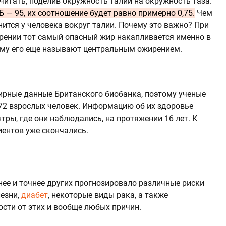
читать, поделив окружность талии на окружность таза.
Б — 95, их соотношение будет равно примерно 0,75.
Чем
ится у человека вокруг талии. Почему это важно? При
ении тот самый опасный жир накапливается именно в
ому его еще называют центральным ожирением.
ирные данные Британского биобанка, поэтому ученые
72 взрослых человек. Информацию об их здоровье
тры, где они наблюдались, на протяжении 16 лет. К
ентов уже скончались.
нее и точнее других прогнозировало различные риски
лезни,
диабет
, некоторые виды рака, а также
сти от этих и вообще любых причин.