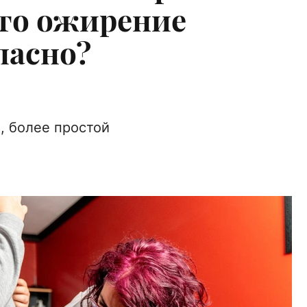
что ожирение
пасно?
, более простой