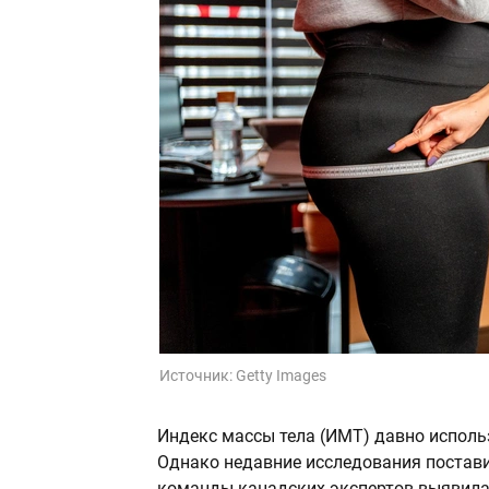
Источник:
Getty Images
Индекс массы тела (ИМТ) давно исполь
Однако недавние исследования постави
команды канадских экспертов выявила д