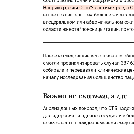
Соотношение талии и бедер можно расс
Например, если ОТ=72 сантиметров, а О
выше показатель, тем больше жира хран
висцеральном или абдоминальном ожир
области живота/поясницы/талии, поэт
Новое исследование использовало обш
смогли проанализировать случаи 387 6
собирали и передавали клинические цен
началу исследования большинство паци
Важно не
сколько
, а
где
Анализ данных показал, что СТБ надеж
для здоровья: сердечно-сосудистые бо
возможность преждевременной смертно