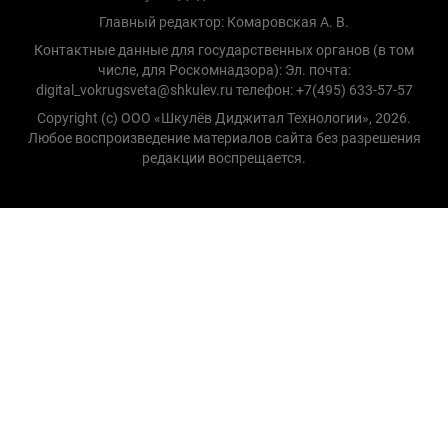
Главный редактор: Комаровская А. В.
Контактные данные для государственных органов (в том
числе, для Роскомнадзора): Эл. почта:
digital_vokrugsveta@shkulev.ru телефон: +7(495) 633-57-57
Copyright (с) ООО «Шкулёв Диджитал Технологии», 2026.
Любое воспроизведение материалов сайта без разрешения
редакции воспрещается.