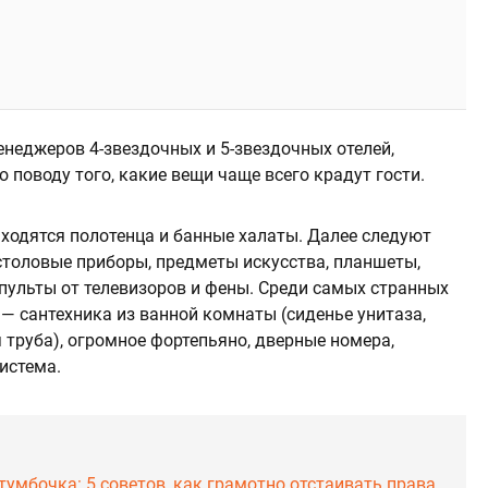
неджеров 4-звездочных и 5-звездочных отелей,
о поводу того, какие вещи чаще всего крадут гости.
аходятся полотенца и банные халаты. Далее следуют
 столовые приборы, предметы искусства, планшеты,
 пульты от телевизоров и фены. Среди самых странных
— сантехника из ванной комнаты (сиденье унитаза,
 труба), огромное фортепьяно, дверные номера,
истема.
тумбочка: 5 советов, как грамотно отстаивать права