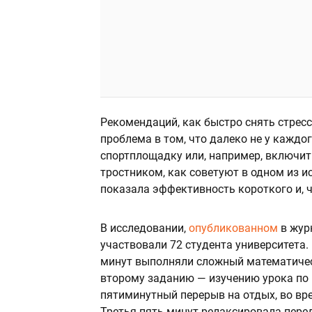
Рекомендаций, как быстро снять стресс
проблема в том, что далеко не у каждо
спортплощадку или, например, включи
тростником, как советуют в одном из и
показала эффективность короткого и, ч
В исследовании,
опубликованном
в журн
участвовали 72 студента университета
минут выполняли сложный математическ
второму заданию — изучению урока по
пятиминутный перерыв на отдых, во вр
Третья пять минут релаксировала перед