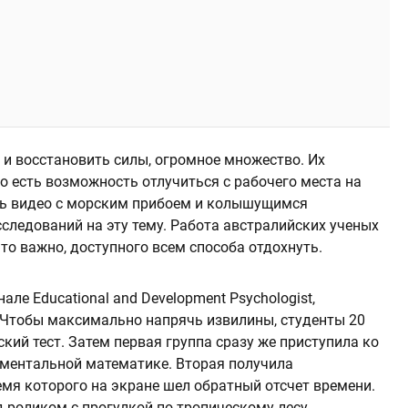
 и восстановить силы, огромное множество. Их
го есть возможность отлучиться с рабочего места на
ть видео с морским прибоем и колышущимся
сследований на эту тему. Работа австралийских ученых
то важно, доступного всем способа отдохнуть.
але Educational and Development Psychologist,
. Чтобы максимально напрячь извилины, студенты 20
ий тест. Затем первая группа сразу же приступила ко
 ментальной математике. Вторая получила
емя которого на экране шел обратный отсчет времени.
 роликом с прогулкой по тропическому лесу.