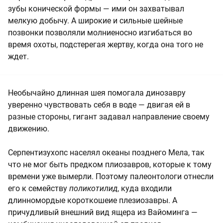
зубы конической формы — ими он захватывал
мелкую добычу. А широкие и сильные шейные
позвонки позволяли молниеносно изгибаться во
время охоты, подстерегая жертву, когда она того не
ждет.
Необычайно длинная шея помогала динозавру
уверенно чувствовать себя в воде — двигая ей в
разные стороны, гигант задавал направление своему
движению.
Серпентизухопс населял океаны позднего Мела, так
что не мог быть предком плиозавров, которые к тому
времени уже вымерли. Поэтому палеонтологи отнесли
его к семейству
поликотилид
, куда входили
длинномордые короткошеие плезиозавры. А
причудливый внешний вид ящера из Вайоминга —