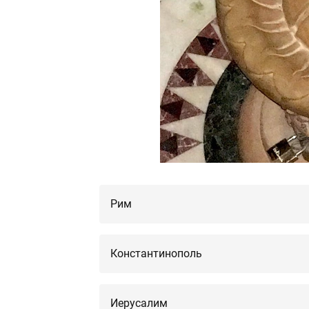
Рим
Константинополь
Иерусалим