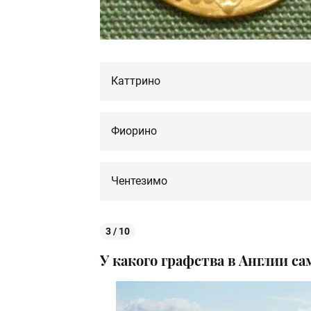
Каттрино
Фиорино
Чентезимо
3 / 10
У какого графства в Англии с