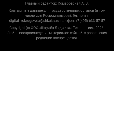
Главный редактор: Комаровская А. В.
Контактные данные для государственных органов (в том
числе, для Роскомнадзора): Эл. почта:
digital_vokrugsveta@shkulev.ru телефон: +7(495) 633-57-57
Copyright (с) ООО «Шкулёв Диджитал Технологии», 2026.
Любое воспроизведение материалов сайта без разрешения
редакции воспрещается.