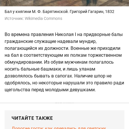
Бал у княгини М. Ф. Барятинской. Григорий Гагарин, 1832
Источник:
Wikimedia Commons
Во времена правления Николая I на придворные балы
гражданские служащие надевали мундир,
полагающийся их должности. Военные же приходили
на бал в соответствующем их полкам торжественном
обмундировании. Из обуви мужчинам полагалось
носить бальные башмаки, и лишь уланам
дозволялось бывать в сапогах. Наличие шпор не
одобрялось, но некоторые нарушали это правило ради
щегольства перед молодыми девушками.
ЧИТАЙТЕ ТАКЖЕ
Дорогие гости: как одевались для светских