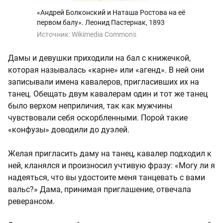
«Андрей Болконский и Наташа Ростова на её
первом балу». Леонид Пастернак, 1893
Источник:
Wikimedia Commons
Дамы и девушки приходили на бал с книжечкой,
которая называлась «карне» или «агенд». В ней они
записывали имена кавалеров, пригласивших их на
танец. Обещать двум кавалерам один и тот же танец
было верхом неприличия, так как мужчины
чувствовали себя оскорбленными. Порой такие
«конфузы» доводили до дуэлей.
Желая пригласить даму на танец, кавалер подходил к
ней, кланялся и произносил учтивую фразу: «Могу ли я
надеяться, что вы удостоите меня танцевать с вами
вальс?» Дама, принимая приглашение, отвечала
реверансом.