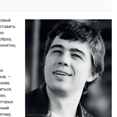
говый
ставить
ию
образ,
понятно,
се
нов. —
анее,
иться,
ял,
которых
онний
этому,