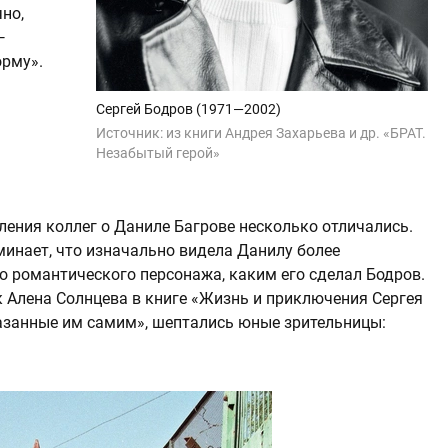
но,
—
орму».
Сергей Бодров (1971—2002)
Источник:
из книги Андрея Захарьева и др. «БРАТ.
Незабытый герой»
ления коллег о Даниле Багрове несколько отличались.
инает, что изначально видела Данилу более
о романтического персонажа, каким его сделал Бодров.
к Алена Солнцева в книге «Жизнь и приключения Сергея
казанные им самим», шептались юные зрительницы: