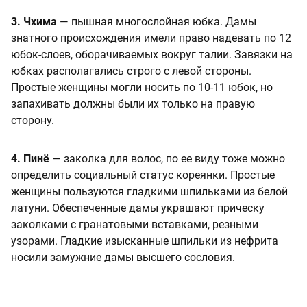
3. Чхима
— пышная много­слойная юбка. Дамы
знатного происхождения имели право наде­вать по 12
юбок-слоев, оборачива­емых вокруг талии. Завязки на
юб­ках располагались строго с левой стороны.
Простые женщины мог­ли носить по 10-11 юбок, но
запа­хивать должны были их только на правую
сторону.
4. Пинё
— заколка для волос, по ее виду тоже можно
определить социальный статус кореянки. Про­стые
женщины пользуются глад­кими шпильками из белой
лату­ни. Обеспеченные дамы украшают прическу
заколками с гранатовы­ми вставками, резными
узорами. Гладкие изысканные шпильки из нефрита
носили замужние дамы высшего сословия.