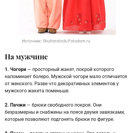
Источник:
Shutterstock/Fotodom.ru
На мужчине
1. Чогори
— просторный жакет, покрой которого
напоминает болеро. Мужской чогори мало отли­чается
от женского. Разве что де­коративных элементов у
мужского жакета поменьше.
2. Пачжи
— брюки свободного покроя. Они
безразмерны и снабжены на поясе двумя завязками,
которые позволяют подгонять брюки по фигуре.