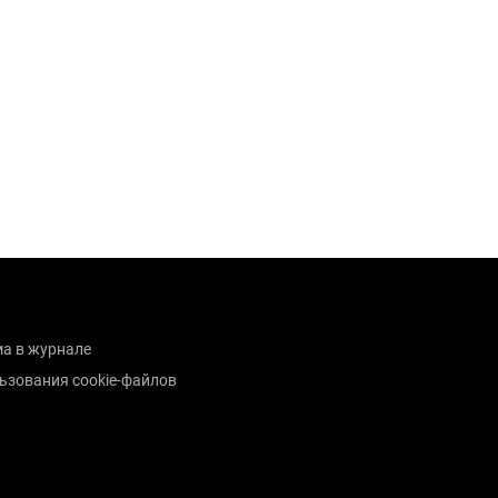
а в журнале
ьзования cookie-файлов