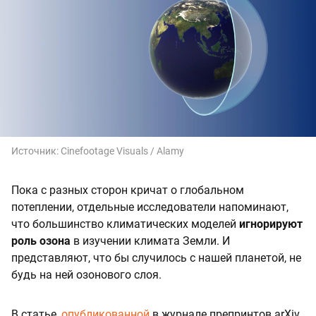
Источник:
Cinefootage Visuals / Alamy
Пока с разных сторон кричат о глобальном
потеплении, отдельные исследователи напоминают,
что большинство климатических моделей
игнорируют
роль озона
в изучении климата Земли. И
представляют, что бы случилось с нашей планетой, не
будь на ней озонового слоя.
В статье,
опубликованной
в журнале препринтов arXiv,