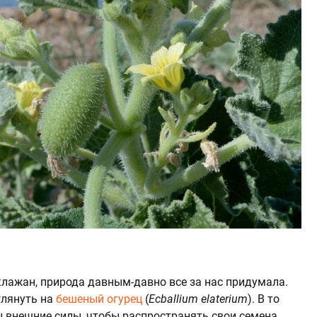
лажан, природа давным-давно все за нас придумала.
глянуть на
бешеный огурец
(
Ecballium elaterium
). В то
 внешние силы, чтобы распространять свои семена,