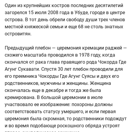
Один из крупнейших костров последних десятилетий
загорелся 15 июля 2008 года в Убуде, городе в центре
острова. В тот день обрели свободу души трех членов
местной княжеской семьи и еще 68 не столь знатных
островитян.
Предыдущий плебон — церемония кремации раджей —
схожего масштаба проводился в 1978 году, когда
скончался от рака глава правящего рода Чокорда Где
Агунг Сукавати. Спустя 30 лет плебон проводили для
его преемника Чокорды Где Агунг Суясы и двух его
родственников, мужчины и женщины. Женщина
скончалась еще в декабре и тогда же была
кремирована. В большой церемонии в июле
участвовало ее изображение: похороны должны
соответствовать статусу умершего, и если первая
церемония была скромная, то родственники подождут
и во время подобающе роскошного обряда устроят