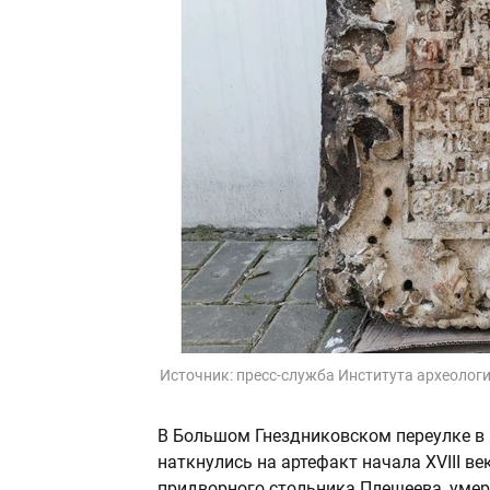
Источник:
пресс-служба Института археолог
В Большом Гнездниковском переулке в
наткнулись на артефакт начала XVIII ве
придворного стольника Плещеева, умер