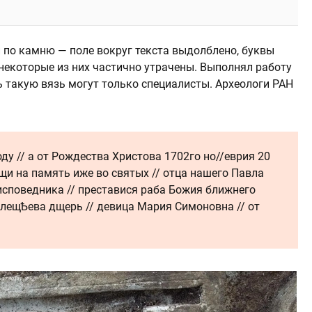
 по камню — поле вокруг текста выдолблено, буквы
некоторые из них частично утрачены. Выполнял работу
 такую вязь могут только специалисты. Археологи РАН
ду // а от Рождества Христова 1702го но//еврия 20
нощи на память иже во святых // отца нашего Павла
исповедника // преставися раба Божия ближнего
лещѢева дщерь // девица Мария Симоновна // от