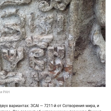
ии РАН
вух вариантах: ЗСАI — 7211-й от Сотворения мира, и