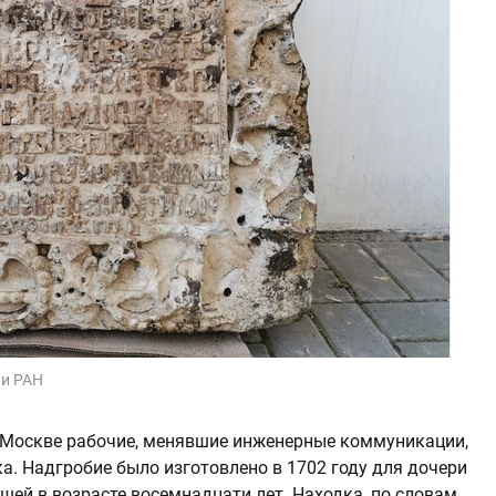
ии РАН
 Москве рабочие, менявшие инженерные коммуникации,
ка. Надгробие было изготовлено в 1702 году для дочери
шей в возрасте восемнадцати лет. Находка, по словам