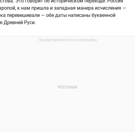
стова. Это говорит об историческом переходе: Россия
вропой, к нам пришла и западная манера исчисления —
ока перевешивали — обе даты написаны буквенной
е Древней Руси.