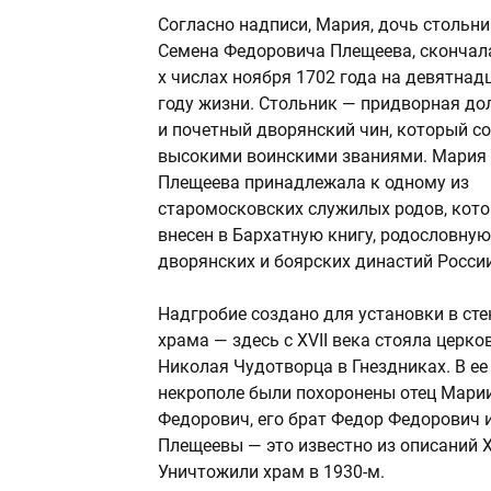
Согласно надписи, Мария, дочь стольн
Семена Федоровича Плещеева, скончала
х числах ноября 1702 года на девятнад
году жизни. Стольник — придворная до
и почетный дворянский чин, который со
высокими воинскими званиями. Мария
Плещеева принадлежала к одному из
старомосковских служилых родов, кот
внесен в Бархатную книгу, родословную
дворянских и боярских династий России
Надгробие создано для установки в сте
храма — здесь с XVII века стояла церко
Николая Чудотворца в Гнездниках. В ее
некрополе были похоронены отец Марии
Федорович, его брат Федор Федорович 
Плещеевы — это известно из описаний X
Уничтожили храм в 1930-м.