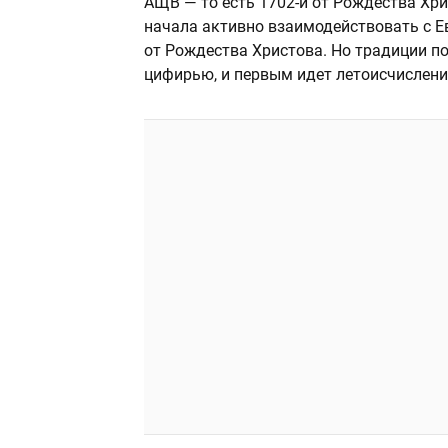
АЩВ — то есть 1702-й от Рождества Хри
начала активно взаимодействовать с Е
от Рождества Христова. Но традиции п
цифирью, и первым идет летоисчислени