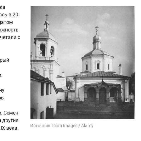
ика
сь в 20-
цатом
лжность
четали с
орый
.
ну
вь
, Семен
и другие
Источник:
Icom Images / Alamy
IX века.