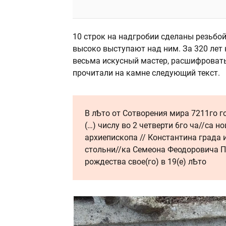
10 строк на надгробии сделаны резьбой
высоко выступают над ним. За 320 лет 
весьма искусный мастер, расшифровать
прочитали на камне следующий текст.
В лѢто от Сотворения мира 7211го го
(…) числу во 2 четверти 6го ча//са 
архиепископа // Константина града 
стольни//ка Семеона Феодоровича П
рождества свое(го) в 19(е) лѢто