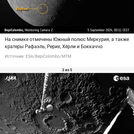
На снимке отмечены Южный полюс Меркурия, а также
кратеры Рафаэль, Рерих, Хёрли и Боккаччо
Источник:
ESA/BepiColombo/MTM
2 из 5