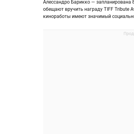
Алессандро Барикко — запланирована 8
обещают вручить награду TIFF Tribute A
киноработы имеют значимый социальны