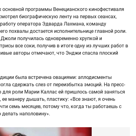
х основной программы Венецианского кинофестиваля
осмотрел биографическую ленту на первых сеансах,
работу оператора Эдварда Лахмана, команду
его похвалы достается исполнительнице главной роли.
 Джоли получилась одновременно хрупкой и
рисы все соки, получив в итоге одну из лучших работ в
ливые авторы отмечают, что Энджи спасла плоский
адиции была встречена овациями: аплодисменты
огла сдержать слез от переизбытка эмоций. На пресс-
о для роли Марии Каллас ей пришлось самой заняться
 ее манеру дышать, пластику: «Все знают, я очень
чти семь месяцев, потому что, когда ты работаешь с
 делать наполовину».