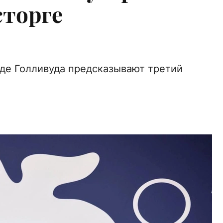
сторге
зде Голливуда предсказывают третий