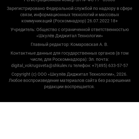
Зарегистрировано Федеральной службой по надзору в сфере
связи, информационных технологий и массовых
коммуникаций (Роскомнадзор) 26.07.2022 18+
Учредитель: Общество с ограниченной ответственностью
«Шкулёв Диджитал Технологии»
Главный редактор: Комаровская А. В.
Контактные данные для государственных органов (в том
числе, для Роскомнадзора): Эл. почта:
digital_vokrugsveta@shkulev.ru телефон: +7(495) 633-57-57
Copyright (с) ООО «Шкулёв Диджитал Технологии», 2026.
Любое воспроизведение материалов сайта без разрешения
редакции воспрещается.