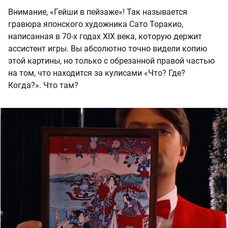
Внимание, «Гейши в пейзаже»! Так называется
гравюра японского художника Сато Торакио,
написанная в 70-х годах XIX века, которую держит
ассистент игры. Вы абсолютно точно видели копию
этой картины, но только с обрезанной правой частью
на том, что находится за кулисами «Что? Где?
Когда?». Что там?
Частичную копию гравюры Сато Торакио с 
обрезанной правой частью вы могли видеть на 
картине Винсента Ван Гога «Автопортрет с 
отрезанным ухом». Гравюра обрезана, а ухо 
отрезано.