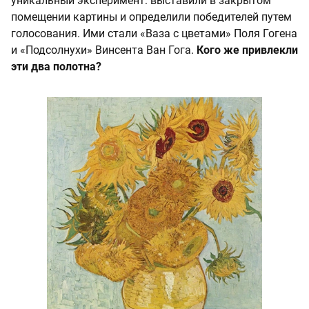
уникальный эксперимент: выставили в закрытом
помещении картины и определили победителей путем
голосования. Ими стали «Ваза с цветами» Поля Гогена
и «Подсолнухи» Винсента Ван Гога.
Кого же привлекли
эти два полотна?
Эти полотна привлекли пчел. Подопытные 
насекомые садились на картины с цветами, 
которые хотели бы опылить. Особенно пчелам 
понравились «Подсолнухи» Ван Гога.