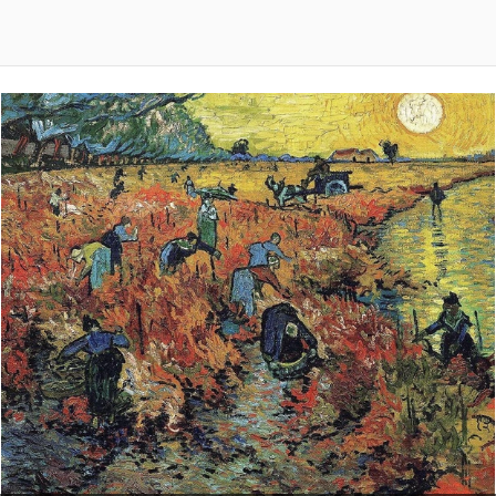
Герои этой сцены разглядывали картину Винсента 
Ван Гога «Красные виноградники в Арле». Отец 
перепутал французский Арль с российским Орлом. 
Известная поговорка гласит: «На горе Арарат 
растет (зреет) красный виноград».