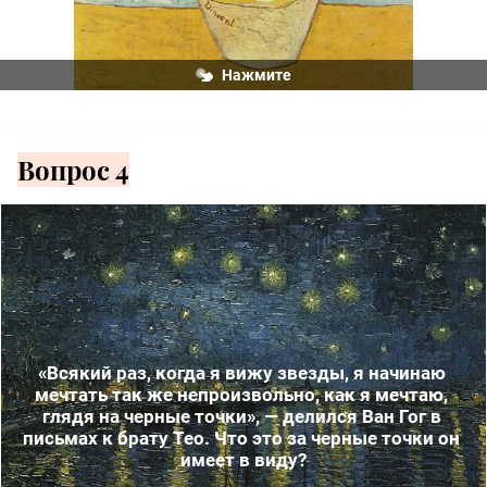
Нажмите
Вопрос 4
Ван Гог страстно мечтал ездить. «Черные точки, 
«Всякий раз, когда я вижу звезды, я начинаю 
которыми на географической карте обозначены 
мечтать так же непроизвольно, как я мечтаю, 
города и деревни, — пишет Ван Гог. — Почему, 
глядя на черные точки», — делился Ван Гог в 
спрашиваю я себя, светлые точки на небосклоне 
письмах к брату Тео. Что это за черные точки он 
должны быть менее доступны для нас, чем 
имеет в виду?
черные точки на карте Франции?»