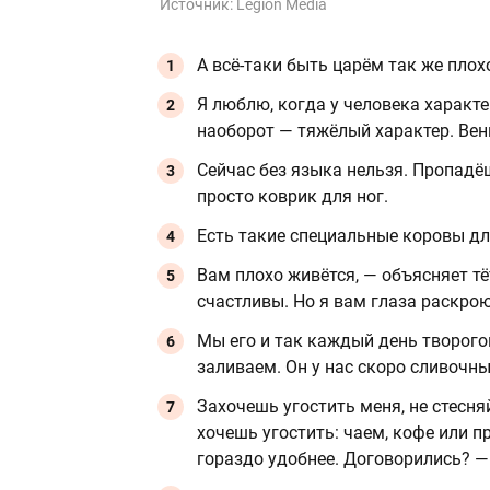
Источник:
Legion Media
А всё-таки быть царём так же плохо
Я люблю, когда у человека характе
наоборот — тяжёлый характер. Вен
Сейчас без языка нельзя. Пропадёш
просто коврик для ног.
Есть такие специальные коровы дл
Вам плохо живётся, — объясняет тё
счастливы. Но я вам глаза раскрою
Мы его и так каждый день творого
заливаем. Он у нас скоро сливочн
Захочешь угостить меня, не стесня
хочешь угостить: чаем, кофе или п
гораздо удобнее. Договорились? —