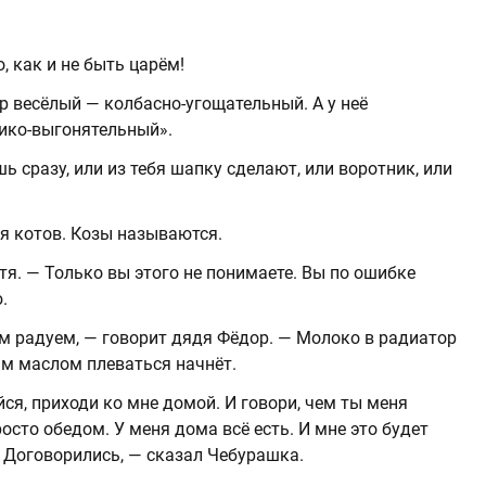
, как и не быть царём!
р весёлый — колбасно-угощательный. А у неё
ико-выгонятельный».
ь сразу, или из тебя шапку сделают, или воротник, или
я котов. Козы называются.
тя. — Только вы этого не понимаете. Вы по ошибке
.
м радуем, — говорит дядя Фёдор. — Молоко в радиатор
ым маслом плеваться начнёт.
йся, приходи ко мне домой. И говори, чем ты меня
росто обедом. У меня дома всё есть. И мне это будет
 Договорились, — сказал Чебурашка.