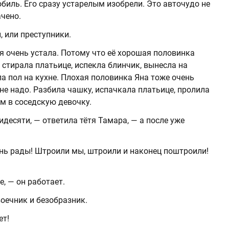
биль. Его сразу устарелым изобрели. Это авточудо не
ачено.
, или преступники.
я очень устала. Потому что её хорошая половинка
стирала платьице, испекла блинчик, вынесла на
а пол на кухне. Плохая половинка Яна тоже очень
 не надо. Разбила чашку, испачкала платьице, пролила
ом в соседскую девочку.
десяти, — ответила тётя Тамара, — а после уже
ень рады! Штроили мы, штроили и наконец поштроили!
е, — он работает.
оечник и безобразник.
ет!