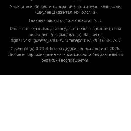
Учредитель: Общество с ограниченной ответственностью
«Шкулёв Диджитал Технологии»
Главный редактор: Комаровская А. В.
Контактные данные для государственных органов (в том
числе, для Роскомнадзора): Эл. почта:
digital_vokrugsveta@shkulev.ru телефон: +7(495) 633-57-57
Copyright (с) ООО «Шкулёв Диджитал Технологии», 2026.
Любое воспроизведение материалов сайта без разрешения
редакции воспрещается.