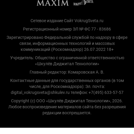
Сетевое издание Сайт VokrugSveta.ru
Регистрационный номер ЭЛ № ФС 77 - 83686
Зарегистрировано Федеральной службой по надзору в сфере
связи, информационных технологий и массовых
коммуникаций (Роскомнадзор) 26.07.2022 18+
Учредитель: Общество с ограниченной ответственностью
«Шкулёв Диджитал Технологии»
Главный редактор: Комаровская А. В.
Контактные данные для государственных органов (в том
числе, для Роскомнадзора): Эл. почта:
digital_vokrugsveta@shkulev.ru телефон: +7(495) 633-57-57
Copyright (с) ООО «Шкулёв Диджитал Технологии», 2026.
Любое воспроизведение материалов сайта без разрешения
редакции воспрещается.