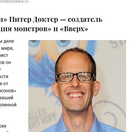
Головоломка-2»
и» Питер Доктер — создатель
ия монстров» и «Вверх»
м деле
 мире,
рист
ов он
у
асти
е от
псонов»
жавшей
пленной
рех