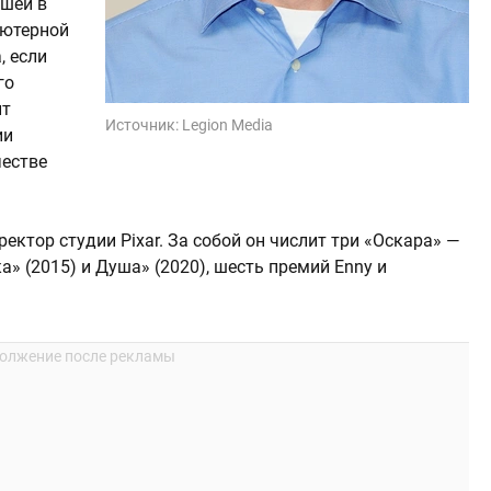
дшей в
ьютерной
, если
го
ит
Источник:
Legion Media
ии
честве
ектор студии Pixar. За собой он числит три «Оскара» —
а» (2015) и Душа» (2020), шесть премий Enny и