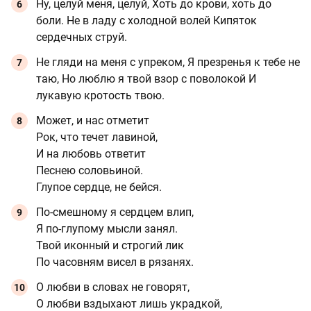
Ну, целуй меня, целуй, Хоть до крови, хоть до
боли. Не в ладу с холодной волей Кипяток
сердечных струй.
Не гляди на меня с упреком, Я презренья к тебе не
таю, Но люблю я твой взор с поволокой И
лукавую кротость твою.
Может, и нас отметит
Рок, что течет лавиной,
И на любовь ответит
Песнею соловьиной.
Глупое сердце, не бейся.
По-смешному я сердцем влип,
Я по-глупому мысли занял.
Твой иконный и строгий лик
По часовням висел в рязанях.
О любви в словах не говорят,
О любви вздыхают лишь украдкой,