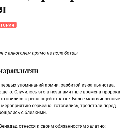
я
СТОРИЯ
 с алкоголем прямо на поле битвы.
израильтян
 первых упоминаний армии, разбитой из-за пьянства.
щего. Случилось это в незапамятные времена пророка
готовились к решающей схватке. Более малочисленные
 мероприятию серьезно: готовились, трепетали перед
рощались с близкими.
енадад отнесся к своим обязанностям халатно: