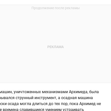
х машин, уничтоженных механизмами Архимеда, была
азывался струнный инструмент, а осадная машина
ски осада могла длиться до тех пор, пока Архимед не
 все времена славившиеся умением устраивать