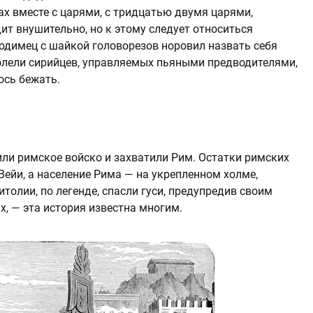
ах вместе с царями, с тридцатью двумя царями,
ит внушительно, но к этому следует относиться
ходимец с шайкой головорезов норовил назвать себя
долели сирийцев, управляемых пьяными предводителями,
ось бежать.
били римское войско и захватили Рим. Остатки римских
Вейи, а население Рима — на укрепленном холме,
толии, по легенде, спасли гуси, предупредив своим
, — эта история известна многим.