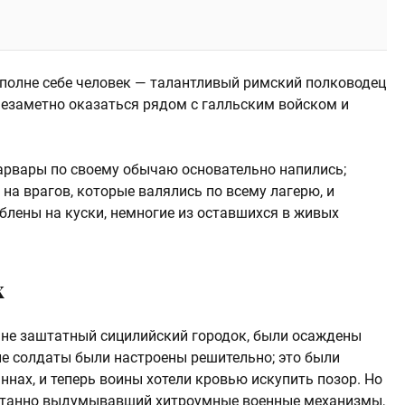
вполне себе человек — талантливый римский полководец
незаметно оказаться рядом с галльским войском и
варвары по своему обычаю основательно напились;
 на врагов, которые валялись по всему лагерю, и
блены на куски, немногие из оставшихся в живых
х
ыне заштатный сицилийский городок, были осаждены
е солдаты были настроены решительно; это были
ннах, и теперь воины хотели кровью искупить позор. Но
естанно выдумывавший хитроумные военные механизмы,