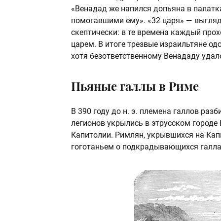
«Венадад же напился допьяна в палатк
помогавшими ему». «32 царя» — выгляд
скептически: в те времена каждый про
царем. В итоге трезвые израильтяне о
хотя безответственному Венададу удал
Пьяные галлы в Риме
В 390 году до н. э. племена галлов раз
легионов укрылись в этрусском городе 
Капитолии. Римлян, укрывшихся на Капи
гоготаньем о подкрадывающихся галлах