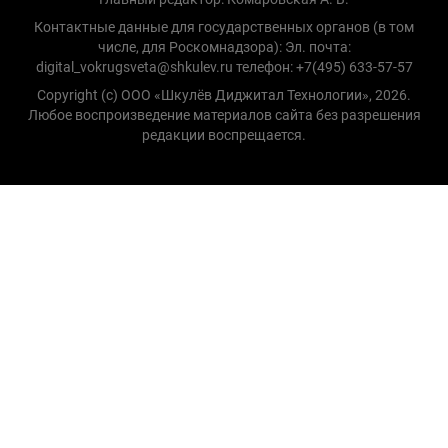
Контактные данные для государственных органов (в том
числе, для Роскомнадзора): Эл. почта:
digital_vokrugsveta@shkulev.ru телефон: +7(495) 633-57-57
Copyright (с) ООО «Шкулёв Диджитал Технологии», 2026.
Любое воспроизведение материалов сайта без разрешения
редакции воспрещается.