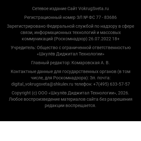
Сетевое издание Сайт VokrugSveta.ru
Регистрационный номер ЭЛ № ФС 77 - 83686
Зарегистрировано Федеральной службой по надзору в сфере
связи, информационных технологий и массовых
коммуникаций (Роскомнадзор) 26.07.2022 18+
Учредитель: Общество с ограниченной ответственностью
«Шкулёв Диджитал Технологии»
Главный редактор: Комаровская А. В.
Контактные данные для государственных органов (в том
числе, для Роскомнадзора): Эл. почта:
digital_vokrugsveta@shkulev.ru телефон: +7(495) 633-57-57
Copyright (с) ООО «Шкулёв Диджитал Технологии», 2026.
Любое воспроизведение материалов сайта без разрешения
редакции воспрещается.