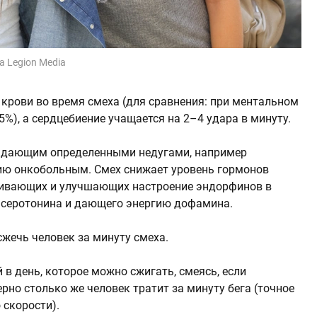
ia Legion Media
крови во время смеха (для сравнения: при ментальном
5%), а сердцебиение учащается на 2–4 удара в минуту.
радающим определенными недугами, например
ю онкобольным. Смех снижает уровень гормонов
ливающих и улучшающих настроение эндорфинов в
 серотонина и дающего энергию дофамина.
ечь человек за минуту смеха.
в день, которое можно сжигать, смеясь, если
но столько же человек тратит за минуту бега (точное
 скорости).