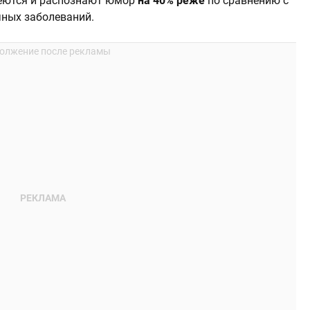
еются и распознают юмор
на 40% реже
по сравнению с
чных заболеваний.