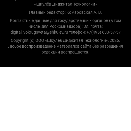
«Шкулёв Диджитал Технологии»
Главный редактор: Комаровская А. В.
Контактные данные для государственных органов (в том
числе, для Роскомнадзора): Эл. почта:
digital_vokrugsveta@shkulev.ru телефон: +7(495) 633-57-57
Copyright (с) ООО «Шкулёв Диджитал Технологии», 2026.
Любое воспроизведение материалов сайта без разрешения
редакции воспрещается.