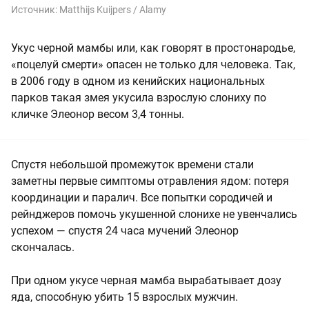
Источник:
Matthijs Kuijpers / Alamy
Укус черной мамбы или, как говорят в простонародье,
«поцелуй смерти» опасен не только для человека. Так,
в 2006 году в одном из кенийских национальных
парков такая змея укусила взрослую слониху по
кличке Элеонор весом 3,4 тонны.
Спустя небольшой промежуток времени стали
заметны первые симптомы отравления ядом: потеря
координации и паралич. Все попытки сородичей и
рейнджеров помочь укушенной слонихе не увенчались
успехом — спустя 24 часа мучений Элеонор
скончалась.
При одном укусе черная мамба вырабатывает дозу
яда, способную убить 15 взрослых мужчин.