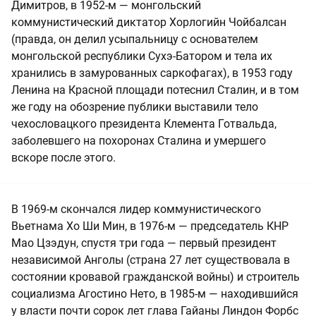
Димитров, в 1952-м — монгольский
коммунистический диктатор Хорлогийн Чойбалсан
(правда, он делил усыпальницу с основателем
монгольской республики Сухэ-Батором и тела их
хранились в замурованных саркофагах), в 1953 году
Ленина на Красной площади потеснил Сталин, и в том
же году на обозрение публики выставили тело
чехословацкого президента Клемента Готвальда,
заболевшего на похоронах Сталина и умершего
вскоре после этого.
В 1969-м скончался лидер коммунистического
Вьетнама Хо Ши Мин, в 1976-м — председатель КНР
Мао Цзэдун, спустя три года — первый президент
независимой Анголы (страна 27 лет существовала в
состоянии кровавой гражданской войны) и строитель
социализма Агостино Нето, в 1985-м — находившийся
у власти почти сорок лет глава Гайаны Линдон Форбс