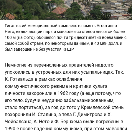
Гигантский мемориальный комплекс в память Агостиньо
Нето, включающий парк и мавзолей со стелой высотой более
100 м (на фото), обошелся почти три десятилетия воевавшей с
самой собой стране, по некоторым данным, в 40 млн долл. и
был завершен не без участия КНДР
Немногие из перечисленных правителей надолго
упокоились в устроенных для них усыпальницах. Так,
К. Готвальда в рамках ослабления
коммунистического режима и критики культа
личности захоронили в 1962 году (а еще потому, что
его тело, будучи неудачно забальзамированным,
стало портиться), за год до того у Кремлевской стены
похоронили И. Сталина, а тела Г. Димитрова и Х.
Чойбалсана, А. Нето и Ф. Бернхема были погребены в
1990-е после падения коммунизма, при этом мавзолеи