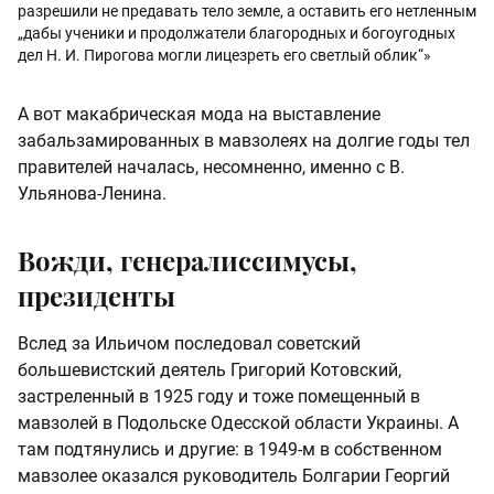
разрешили не предавать тело земле, а оставить его нетленным
„дабы ученики и продолжатели благородных и богоугодных
дел Н. И. Пирогова могли лицезреть его светлый облик“»
А вот макабрическая мода на выставление
забальзамированных в мавзолеях на долгие годы тел
правителей началась, несомненно, именно с В.
Ульянова-Ленина.
Вожди, генералиссимусы,
президенты
Вслед за Ильичом последовал советский
большевистский деятель Григорий Котовский,
застреленный в 1925 году и тоже помещенный в
мавзолей в Подольске Одесской области Украины. А
там подтянулись и другие: в 1949-м в собственном
мавзолее оказался руководитель Болгарии Георгий