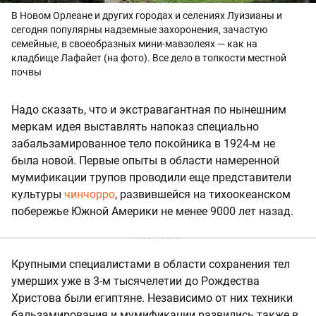
В Новом Орлеане и других городах и селениях Луизианы и
сегодня популярны надземные захоронения, зачастую
семейные, в своеобразных мини-мавзолеях — как на
кладбище Лафайет (на фото). Все дело в топкости местной
почвы
Надо сказать, что и экстравагантная по нынешним
меркам идея выставлять напоказ специально
забальзамированное тело покойника в 1924-м не
была новой. Первые опыты в области намеренной
мумификации трупов проводили еще представители
культуры
чинчорро
, развившейся на тихоокеанском
побережье Южной Америки не менее 9000 лет назад.
Крупными специалистами в области сохранения тел
умерших уже в 3-м тысячелетии до Рождества
Христова были египтяне. Независимо от них техники
бальзамирования и мумификации развились также в