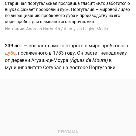
Старинная португальская пословица гласит: «Кто заботится о
внуках, сажает пробковый дуб». Португалия — мировой лидер
по выращиванию пробкового дуба и производству из его
коры пробок для шампанского и прочих вин
Источник:
Andreas Harbarth / Alamy via Legion Media
239 лет
— возраст самого старого в мире пробкового
дуба
, посаженного в 1783 году. Он растет неподалеку
от деревни Агуаш-де-Моура
(Águas de Moura)
в
муниципалитете Сетубал на востоке Португалии.