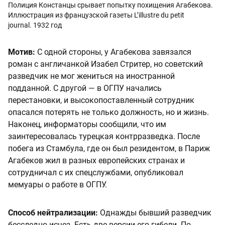
Полиция Констанцы срывает попытку похищения Агабекова.
Иллюстрация из французской газеты L’illustre du petit
journal. 1932 год
Мотив:
С одной стороны, у Агабекова завязался
роман с англичанкой Изабел Стритер, но советский
разведчик не мог жениться на иностранной
подданной. С другой — в ОГПУ начались
перестановки, и высокопоставленный сотрудник
опасался потерять не только должность, но и жизнь.
Наконец, информаторы сообщили, что им
заинтересовалась турецкая контрразведка. После
побега из Стамбула, где он был резидентом, в Париж
Агабеков жил в разных европейских странах и
сотрудничал с их спецслужбами, опубликовал
мемуары о работе в ОГПУ.
Способ нейтрализации:
Однажды бывший разведчик
бесследно исчез. Есть две версии его гибели. По