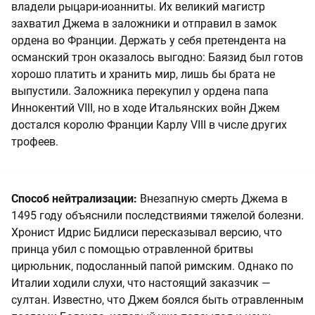
владели рыцари-иоанниты. Их великий магистр
захватил Джема в заложники и отправил в замок
ордена во Франции. Держать у себя претендента на
османский трон оказалось выгодно: Баязид был готов
хорошо платить и хранить мир, лишь бы брата не
выпустили. Заложника перекупил у ордена папа
Иннокентий VIII, но в ходе Итальянских войн Джем
достался королю Франции Карлу VIII в числе других
трофеев.
Способ нейтрализации:
Внезапную смерть Джема в
1495 году объяснили последствиями тяжелой болезни.
Хронист Идрис Бидлиси пересказывал версию, что
принца убил с помощью отравленной бритвы
цирюльник, подосланный папой римским. Однако по
Италии ходили слухи, что настоящий заказчик —
султан. Известно, что Джем боялся быть отравленным