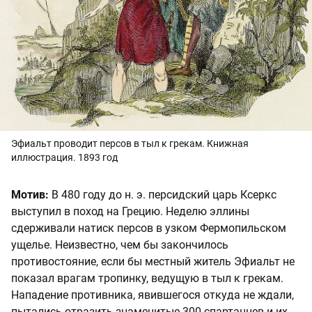
Эфиальт проводит персов в тыл к грекам. Книжная
иллюстрация. 1893 год
Мотив:
В 480 году до н. э. персидский царь Ксеркс
выступил в поход на Грецию. Неделю эллины
сдерживали натиск персов в узком Фермопильском
ущелье. Неизвестно, чем бы закончилось
противостояние, если бы местный житель Эфиальт не
показал врагам тропинку, ведущую в тыл к грекам.
Нападение противника, явившегося откуда не ждали,
пытались отразить знаменитые 300 спартанцев и их