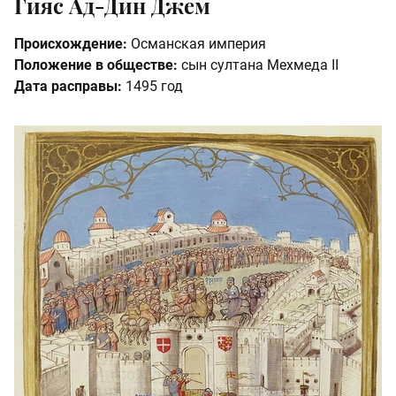
Гияс Ад-Дин Джем
Происхождение:
Османская империя
Положение в обществе:
сын султана Мехмеда II
Дата расправы:
1495 год