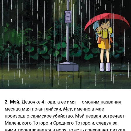
2. Мэй.
Девочке 4 года, а ее имя — омоним названия
месяца мая по-английски,
May
, именно в мае
произошло саямское убийство. Мэй первая встречает
Маленького Тоторо и Среднего Тоторо и, следуя за
ними, проваливается в нору, то есть совершает ритуал