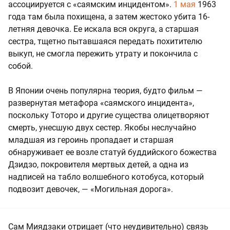
ассоциируется с «саямским инцидентом».
1 мая
1963
года там была похищена, а затем жестоко убита 16-
летняя девочка. Ее искала вся округа, а старшая
сестра, тщетно пытавшаяся передать похитителю
выкуп, не смогла пережить утрату и покончила с
собой.
В Японии очень популярна теория, будто фильм —
развернутая метафора «саямского инцидента»,
поскольку Тоторо и другие существа олицетворяют
смерть, унесшую двух сестер. Якобы неслучайно
младшая из героинь пропадает и старшая
обнаруживает ее возле статуй буддийского божества
Дзидзо, покровителя мертвых детей, а одна из
надписей на табло волшебного котобуса, который
подвозит девочек, — «Могильная дорога».
Сам Миядзаки отрицает (что неудивительно) связь