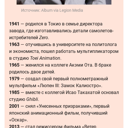
Источник:
Album via Legion Media
1941
— родился в Токио в семье директора
завода, где изготавливались детали самолетов-
истребителей
Zero
.
1963
— отучившись в университете на политолога
и экономиста, пошел работать мультипликатором
в студию
Toei Animation
.
1965
— женился на коллеге Акэми Ота. В браке
родилось двое детей.
1979
— создал свой первый полнометражный
мультфильм «Люпен III: Замок Калиостро».
1985
— вместе с коллегой Исао Такахатой основал
студию
Ghibli
.
2001
— снял «Унесенных призраками», первый
японский анимационный фильм, получивший
«Оскар».
2013
— стал режиссером фильма «Ветер