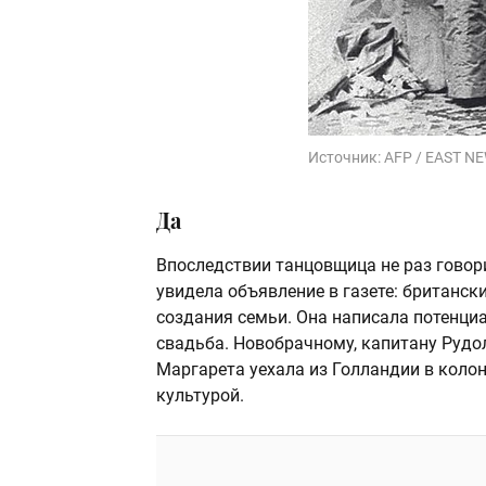
Источник:
AFP / EAST N
Да
Впоследствии танцовщица не раз говори
увидела объявление в газете: британс
создания семьи. Она написала потенциа
свадьба. Новобрачному, капитану Рудол
Маргарета уехала из Голландии в колон
культурой.