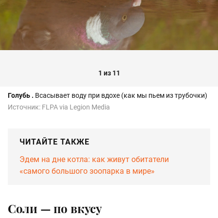
1 из 11
Голубь
.
Всасывает воду при вдохе (как мы пьем из трубочки)
Источник:
FLPA via Legion Media
ЧИТАЙТЕ ТАКЖЕ
Эдем на дне котла: как живут обитатели
«самого большого зоопарка в мире»
Соли — по вкусу