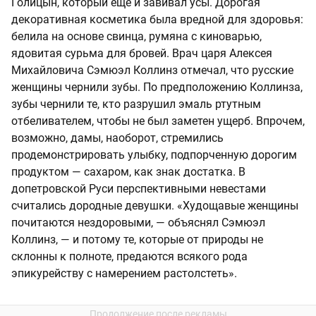
Голицын, который еще и завивал усы. Дорогая
декоративная косметика была вредной для здоровья:
белила на основе свинца, румяна с киноварью,
ядовитая сурьма для бровей. Врач царя Алексея
Михайловича Сэмюэл Коллинз отмечал, что русские
женщины чернили зубы. По предположению Коллинза,
зубы чернили те, кто разрушил эмаль ртутным
отбеливателем, чтобы не был заметен ущерб. Впрочем,
возможно, дамы, наоборот, стремились
продемонстрировать улыбку, подпорченную дорогим
продуктом — сахаром, как знак достатка. В
допетровской Руси перспективными невестами
считались дородные девушки. «Худощавые женщины
почитаются нездоровыми, — объяснял Сэмюэл
Коллинз, — и потому те, которые от природы не
склонны к полноте, предаются всякого рода
эпикурейству с намерением растолстеть».