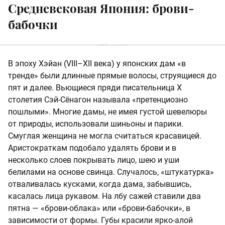
Средневековая Япония: брови-
бабочки
В эпоху Хэйан (VIII–XII века) у японских дам «в
тренде» были длинные прямые волосы, струящиеся до
пят и далее. Вьющиеся пряди писательница X
столетия Сэй-Сёнагон называла «претенциозно
пошлыми». Многие дамы, не имея густой шевелюры
от природы, использовали шиньоны и парики.
Смуглая женщина не могла считаться красавицей.
Аристократкам подобало удалять брови и в
несколько слоев покрывать лицо, шею и уши
белилами на основе свинца. Случалось, «штукатурка»
отваливалась кусками, когда дама, забывшись,
касалась лица рукавом. На лбу сажей ставили два
пятна — «брови-облака» или «брови-бабочки», в
зависимости от формы. Губы красили ярко-алой