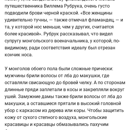
путешественника Виллема Рубрука, очень густо
подводили брови черной краской. «Все женщины
удивительно тучны, — также отмечал фламандец, — и
та, у которой нос меньше, чем у других, считается
более красивой». Рубрук рассказывал, что видел
супругу монгольского военачальника, у которой, по-
видимому, ради соответствия идеалу был отрезан
кончик носа.
У монголов обоего пола были сложные прически:
мужчины брили волосы от лба до макушки, где
оставляли свисающую до бровей челку. А по сторонам
длинные пряди заплетали в косы и закрепляли вокруг
ушей. Замужние дамы также брили волосы от лба до
макушки, а оставшиеся прятали в высокий головной
убор с каркасом из дерева или коры. Чтобы защитить
кожу от сухого степного воздуха, монгольские
красавицы и красавцы обмазывались пахучим