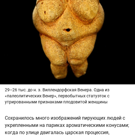
29–26 тыс. до н. э. Виллендорфская Венера. Одна из
«палеолитических Венер», первобытных статуэток с
утрированными признаками плодовитой женщины
Сохранилось много изображений пирующих людей с
укрепленными на париках ароматическими конусами;
когда по улице двигалась царская процессия,