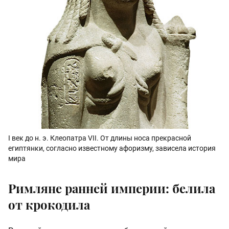
I век до н. э. Клеопатра VII. От длины носа прекрасной
египтянки, согласно известному афоризму, зависела история
мира
Римляне ранней империи: белила
от крокодила