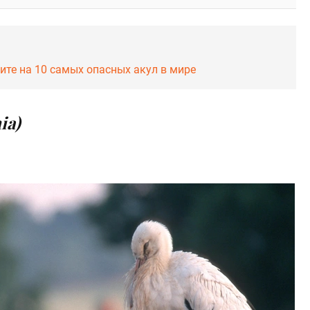
ите на 10 самых опасных акул в мире
ia)