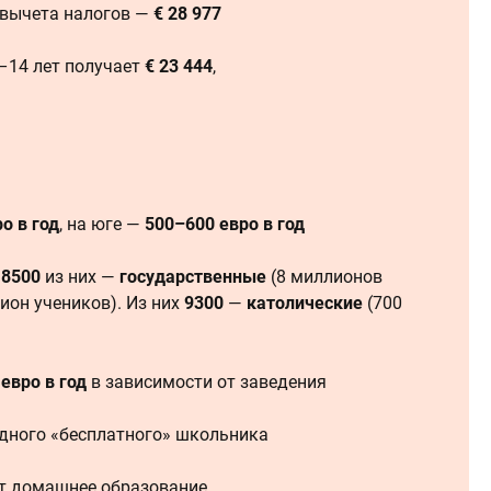
 вычета налогов —
€ 28 977
–14 лет получает
€ 23 444
,
о в год
, на юге —
500–600 евро в год
.
8500
из них —
государственные
(8 миллионов
ион учеников). Из них
9300
—
католические
(700
 евро в год
в зависимости от заведения
одного «бесплатного» школьника
т домашнее образование