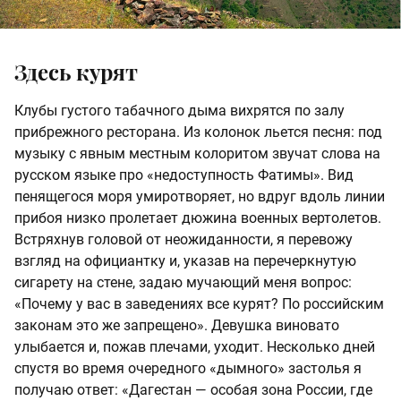
Здесь курят
Клубы густого табачного дыма вихрятся по залу
прибрежного ресторана. Из колонок льется песня: под
музыку с явным местным колоритом звучат слова на
русском языке про «недоступность Фатимы». Вид
пенящегося моря умиротворяет, но вдруг вдоль линии
прибоя низко пролетает дюжина военных вертолетов.
Встряхнув головой от неожиданности, я перевожу
взгляд на официантку и, указав на перечеркнутую
сигарету на стене, задаю мучающий меня вопрос:
«Почему у вас в заведениях все курят? По российским
законам это же запрещено». Девушка виновато
улыбается и, пожав плечами, уходит. Несколько дней
спустя во время очередного «дымного» застолья я
получаю ответ: «Дагестан — особая зона России, где