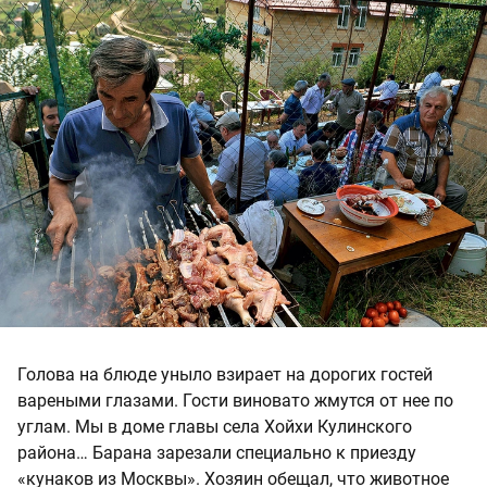
Голова на блюде уныло взирает на дорогих гостей
вареными глазами. Гости виновато жмутся от нее по
углам. Мы в доме главы села Хойхи Кулинского
района… Барана зарезали специально к приезду
«кунаков из Москвы». Хозяин обещал, что животное