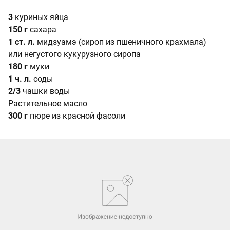
3
куриных яйца
150 г
сахара
1 ст. л.
мидзуамэ (сироп из пшеничного крахмала)
или негустого кукурузного сиропа
180 г
муки
1 ч. л.
соды
2/3
чашки воды
Растительное масло
300 г
пюре из красной фасоли