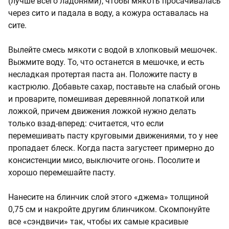
(лучше всего ладонями), чтобы мякоть просачивалась
через сито и падала в воду, а кожура оставалась на
сите.
Вылейте смесь мякоти с водой в хлопковый мешочек.
Выжмите воду. То, что останется в мешочке, и есть
несладкая протертая паста ан. Положите пасту в
кастрюлю. Добавьте сахар, поставьте на слабый огонь
и проварите, помешивая деревянной лопаткой или
ложкой, причем движения ложкой нужно делать
только взад-вперед: считается, что если
перемешивать пасту круговыми движениями, то у нее
пропадает блеск. Когда паста загустеет примерно до
консистенции мисо, выключите огонь. Посолите и
хорошо перемешайте пасту.
Нанесите на блинчик слой этого «джема» толщиной
0,75 см и накройте другим блинчиком. Скомпонуйте
все «сэндвичи» так, чтобы их самые красивые